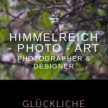
HIMMELREICH
- PHOTO - ART
PHOTOGRAPHER &
DESIGNER
GLÜCKLICHE